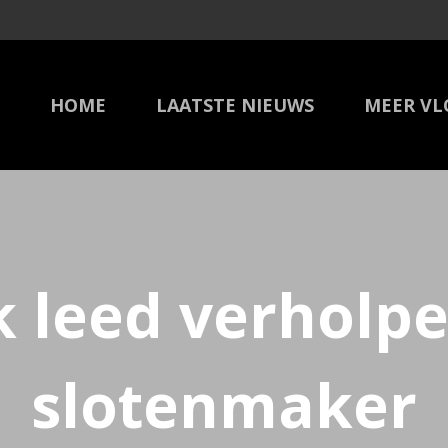
HOME
LAATSTE NIEUWS
MEER VL
k leed verholp
slotenmaker