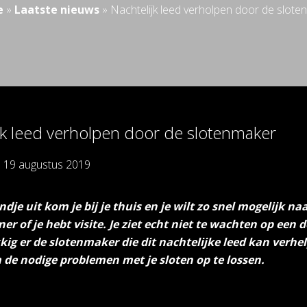
e
»
Laatste nieuws
»
Nachtelijk leed verholpen door de slote
jk leed verholpen door de slotenmaker
p
19 augustus 2019
dje uit kom je bij je thuis en je wilt zo snel mogelijk n
er of je hebt visite. Je ziet echt niet te wachten op een d
ig er de slotenmaker die dit nachtelijke leed kan verh
 de nodige problemen met je sloten op te lossen.