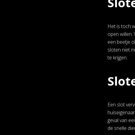
Slot
Het is toch 
open willen.
een beetje o
sloten niet 
te krijgen.
Slot
Een slot ver
huiseigenaar
geval van ee
de snelle di