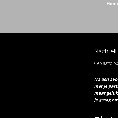
Hom
Nachteli
Geplaatst o
Na een avon
met je partn
maar gelukk
je graag om