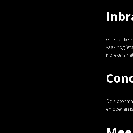
Inbr
Geen enkel sy
vaak nog iet
inbrekers he
Conc
De slotenmak
en openen is
Mee