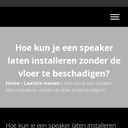
Hoe kun je een speaker
laten installeren zonder de
vloer te beschadigen?
Home
»
Laatste nieuws
»
Hoe kun je een speaker
laten installeren zonder de vloer te beschadigen?
Hoe kun je een speaker laten installeren