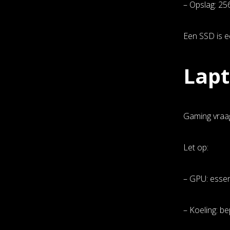
– Opslag: 25
Een SSD is e
Lapt
Gaming vraag
Let op:
– GPU: esse
– Koeling: be