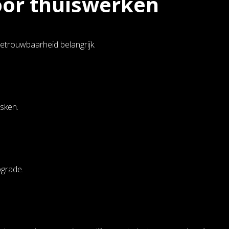
voor thuiswerken
betrouwbaarheid belangrijk.
asken.
pgrade.