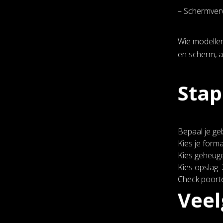
– Schermverv
Wie modellen 
en scherm, 
Stap
Bepaal je geb
Kies je forma
Kies geheuge
Kies opslag:
Check poorte
Vee