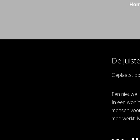
Ho
De juist
Geplaatst o
Een nieuwe la
In een woning
mensen vooral
mee werkt. Me