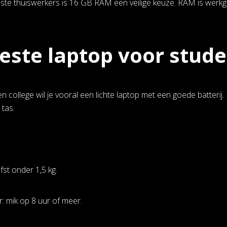
te thuiswerkers is 16 GB RAM een veilige keuze. RAM is werkge
este laptop voor stud
n college wil je vooral een lichte laptop met een goede batterij
 tas.
efst onder 1,5 kg.
r: mik op 8 uur of meer.