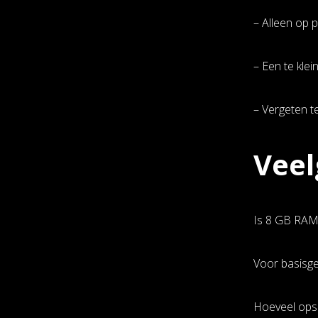
– Alleen op p
– Een te klei
– Vergeten t
Veel
Is 8 GB RAM
Voor basisge
Hoeveel opsl