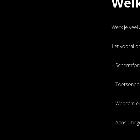
Welk
Werk je veel
Let vooral op
– Schermform
– Toetsenbor
– Webcam en 
– Aansluitin